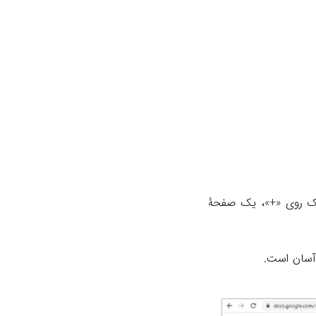
لیک روی «+»، یک صفحۀ
ر آسان است.