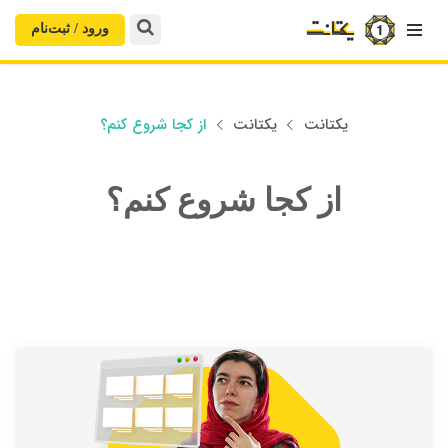

ورود / ثبت‌‌نام
یکتانت
یکتانت
از کجا شروع کنم؟


از کجا شروع کنم؟