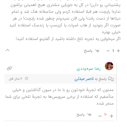
پشتیبانی رو دارن! در کل یه جورایی مشتری هیج اهمیتی براشون
نداره! رایچت هم قبلا استفاده کردم ولی متاسفانه هک شد و تمام
دیتاها از دست رفت! ولی الان نمیدونم چطور شده رایچت! در هر
صورت اگر بتونید از هاب اسپات یا کریسپ یا زندسک استفاده کنید
خیلی بهتره.
اگر میخواین یه تجربه تلخ داشته باشید از گفتینو استفاده کنید!
1
پاسخ
رضا سپه‌وندی
ناصر عبدلی
پاسخ به
4 سال قبل
ممنون که تجربهٔ خودتون رو با ما در میون گذاشتین و خیلی
متأسفیم که استفاده از برخی سرویس‌ها به تجربهٔ تلخی برای شما
منجر شده.
-1
پاسخ