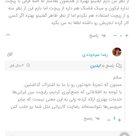
از نظر من بازم گفتینو بهتره از همشون بعدشم که اصلا فرقی با ریچت
نداره ایکون و سبک قشنگ هم داره از ریچت اما بازم این از نظر منه
و از ریچت استفاده هم نکردم اما از نظر ظاهر گفتینو بهتره اگر کسی
کار کرده تجربش رو داشته لطفا به من بگید
0
پاسخ
رضا سپه‌وندی
ایدین
پاسخ به
3 سال قبل
سلام
ممنون که تجربهٔ خودتون رو با ما به اشتراک گذاشتین.
با توجه به اطلاعاتی که جمع‌آوری کردیم، رایچت بین ایرانی‌ها
خدمات بهتری ارائه کرده؛ ولی به این معنی نیست که سایر
سرویس‌ها نتوانسته‌اند رضایت کاربرانی مثل شما رو جلب کنن.
1
پاسخ