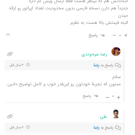
امکاناتش هم که بینظر هست فقط ارسال ویس کم داره
جدیداً هم دارن نسخه فارسی بدون محدودیت تعداد اپراتور رو ارائه
میدن
البته قیمتش بالا هست به نظرم
0
پاسخ
رضا سپه‌وندی
رضا
پاسخ به
3 سال قبل
سلام
ممنون که تجربهٔ خودتون رو این‌قدر خوب و کامل توضیح دادین.
0
پاسخ
علی
رضا
پاسخ به
3 سال قبل