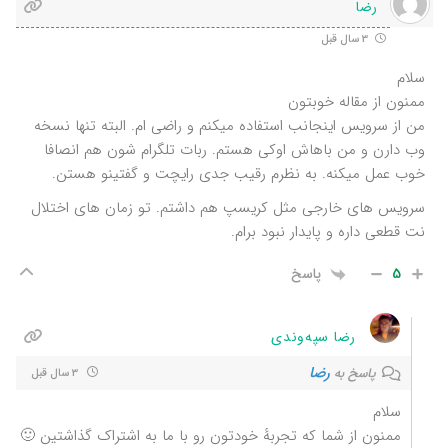
رضا
3 سال قبل
سلام
ممنون از مقاله خوبتون
من از سرویس اینجانب استفاده میکنم و راضی ام. البته تنها نسخه
وب دارن و من باهاش اوکی هستم. ربات تلگرام شون هم انصافا
خوب عمل میکنه. به نظرم رقیب جدی رایچت و گفتینو هستن.
سرویس های خارجی مثل کریسپ هم داشتم. تو زمان های اختلال
نت قطعی داره و پایدار نبود برام.
5
پاسخ
رضا سپه‌وندی
رضا
پاسخ به
3 سال قبل
سلام
ممنون از شما که تجربهٔ خودتون رو با ما به اشتراک گذاشتین 🙂