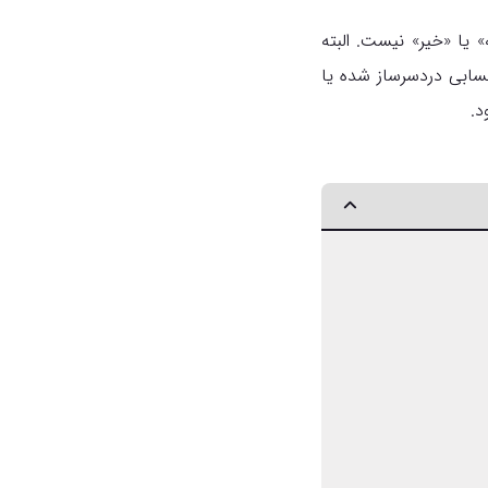
 یا «خیر» نیست. البته
حسابی دردسرساز شده یا
د.