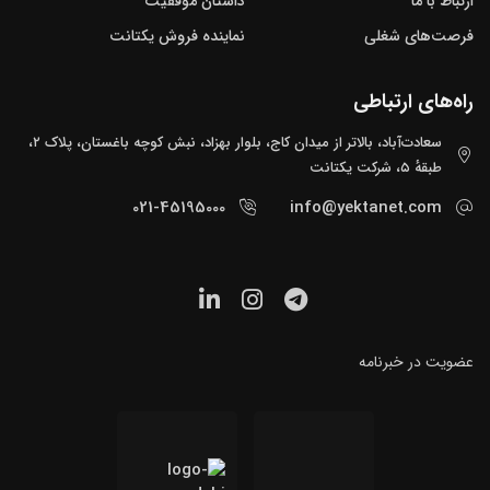
ارتباط با ما
داستان موفقیت
فرصت‌های شغلی
نماینده فروش یکتانت
راه‌های ارتباطی
سعادت‌آباد، بالاتر از میدان کاج، بلوار بهزاد، نبش کوچه باغستان، پلاک ۲،
طبقهٔ ۵، شرکت یکتانت
021-45195000
info@yektanet.com
عضویت در خبرنامه