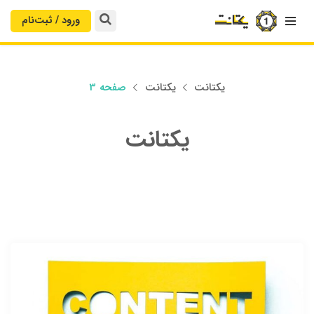
ورود / ثبت‌‌نام

یکتانت
یکتانت
صفحه 3


یکتانت