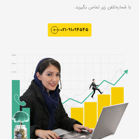
با شماره‌تلفن زیر تماس بگیرید.
021-91094545