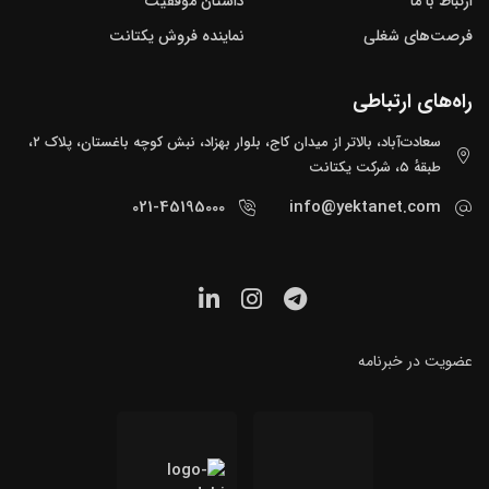
ارتباط با ما
داستان موفقیت
فرصت‌های شغلی
نماینده فروش یکتانت
راه‌های ارتباطی
سعادت‌آباد، بالاتر از میدان کاج، بلوار بهزاد، نبش کوچه باغستان، پلاک ۲،
طبقهٔ ۵، شرکت یکتانت
021-45195000
info@yektanet.com
عضویت در خبرنامه